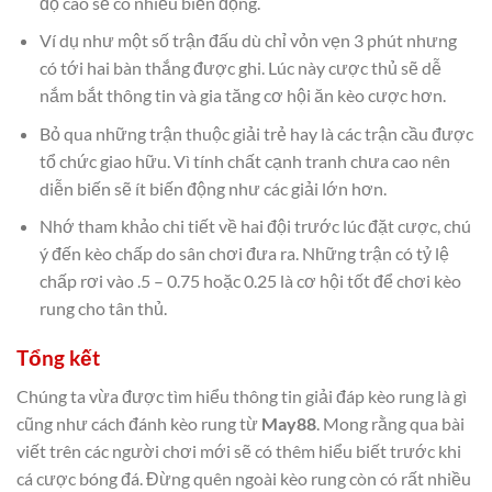
độ cao sẽ có nhiều biến động.
Ví dụ như một số trận đấu dù chỉ vỏn vẹn 3 phút nhưng
có tới hai bàn thắng được ghi. Lúc này cược thủ sẽ dễ
nắm bắt thông tin và gia tăng cơ hội ăn kèo cược hơn.
Bỏ qua những trận thuộc giải trẻ hay là các trận cầu được
tổ chức giao hữu. Vì tính chất cạnh tranh chưa cao nên
diễn biến sẽ ít biến động như các giải lớn hơn.
Nhớ tham khảo chi tiết về hai đội trước lúc đặt cược, chú
ý đến kèo chấp do sân chơi đưa ra. Những trận có tỷ lệ
chấp rơi vào .5 – 0.75 hoặc 0.25 là cơ hội tốt để chơi kèo
rung cho tân thủ.
Tổng kết
Chúng ta vừa được tìm hiểu thông tin giải đáp kèo rung là gì
cũng như cách đánh kèo rung từ
May88
. Mong rằng qua bài
viết trên các người chơi mới sẽ có thêm hiểu biết trước khi
cá cược bóng đá. Đừng quên ngoài kèo rung còn có rất nhiều