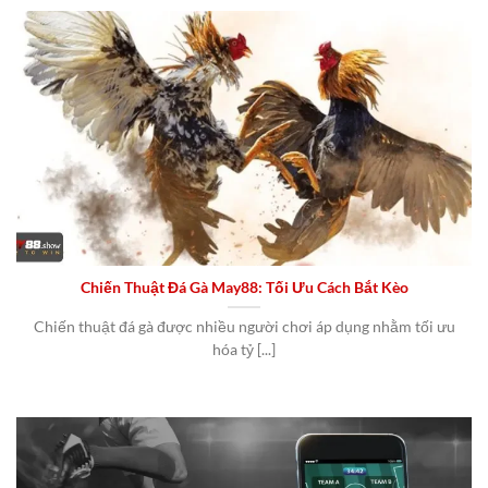
Chiến Thuật Đá Gà May88: Tối Ưu Cách Bắt Kèo
Chiến thuật đá gà được nhiều người chơi áp dụng nhằm tối ưu
hóa tỷ [...]