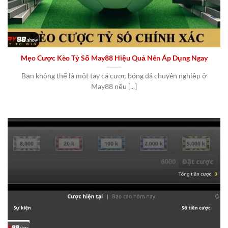
Mẹo Cược Kèo Tỷ Số May88 Hiệu Quả Nên Áp Dụng Ngay
Bạn không thể là một tay cá cược bóng đá chuyên nghiệp ở
May88 nếu [...]