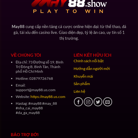
May88
cung cấp nền tảng cá cược online hiện đại: từ thể thao, đá
gà, tài xỉu đến casino live. Giao diện đẹp, tỷ lệ ăn cao, uy tín số 1
thị trường.
VỀ CHÚNG TÔI
LIÊN KẾT HỮU ÍCH
Chính sách nổi bật
Địa chỉ: 73 Đường số 19, Bình
Trị Đông B, Bình Tân, Thành
Hướng dẫn người mới
phố Hồ Chí Minh
Khuyến mãi
Hotline: 02879726768
Sản phẩm
Email:
support@may88.us.com
Liên hệ
Website:
https://may88.us.com
Hastag: #may88 #may_88
#nha_cai_may88
#da_ga_may88
BẢO TRỢ BỞI