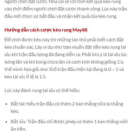
người chơi đặt cược. Nhà cái sẽ chỉ tính kết quả kèo rung
vào thời điểm người chơi đặt cược thành công. Lúc này trận
đấu mới thực sự bắt đầu và nhận kết quả của kèo rung.
Hướng dẫn cách cược kèo rung May88
Để chơi được kèo này thì những tân thủ phải biết cách đặt
kèo chuẩn xác. Lây ví dụ như bạn muốn đặt tiền kèo rung tài
xỉu khi trận đấu bóng đá đang diễn ra. Phải lưu ý là tài xỉu lúc
bóng lăn và khi bóng chưa lăn có cách tính không giống. Cụ
thể minh họa giả như tỉsố trận đấu hiện tại đang là 0 – 1 và
kèo tài xỉu tỉ lệ là 1.5.
Lúc này đánh rung tài xỉu có thể hiểu:
Bắt tài: Nếu trận đấu có thêm 2 bàn thắng nữa là thắng
kèo.
Bắt xỉu: Trận đấu chỉ được phép có thêm 1 bàn thắng mới
ăn tiền.