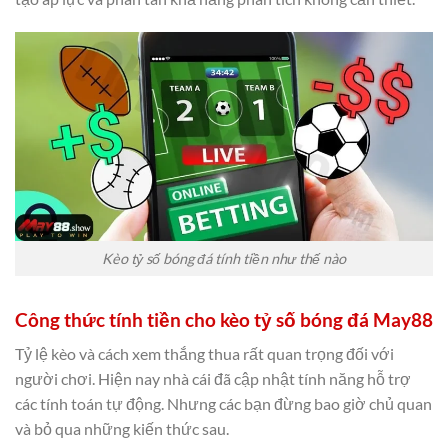
Kèo tỷ số bóng đá tính tiền như thế nào
Công thức tính tiền cho kèo tỷ số bóng đá May88
Tỷ lệ kèo và cách xem thắng thua rất quan trọng đối với
người chơi. Hiện nay nhà cái đã cập nhật tính năng hỗ trợ
các tính toán tự động. Nhưng các bạn đừng bao giờ chủ quan
và bỏ qua những kiến ​​thức sau.