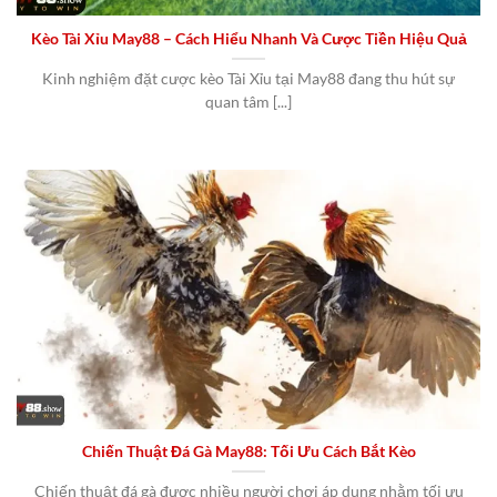
Kèo Tài Xỉu May88 – Cách Hiểu Nhanh Và Cược Tiền Hiệu Quả
Kinh nghiệm đặt cược kèo Tài Xỉu tại May88 đang thu hút sự
quan tâm [...]
Chiến Thuật Đá Gà May88: Tối Ưu Cách Bắt Kèo
Chiến thuật đá gà được nhiều người chơi áp dụng nhằm tối ưu