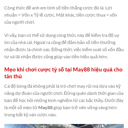
Công thức để anh em tính số tiền thắng cược đó là: Lợi
nhuận = Vốn x Tỷ lệ cược. Mặt khác, tiền cược thua = vốn
của người chơi.
Vì vậy, bạn có thể sử dụng công thức này để kiểm tra độ uy
tín của nhà cái. Ngoài ra cũng để đảm bảo số tiền thưởng
nhận được là chính xác. Đồng thời, việc kiểm soát số vốn đầu
tư và lãi nhận được cũng giúp vào tiền hiệu quả hơn.
Mẹo khi chơi cược tỷ số tại May88 hiệu quả cho
tân thủ
Cá độ bóng đá không phải là trò chơi may rủi mà dựa vào kỹ
năng dự đoán của người chơi. Đừng quên dành thời gian của
bạn để học hỏi những kinh nghiệm từ các bậc thầy. Dưới đây
là một số mẹo từ
May88
giúp bạn trở nên vững vàng hơn
trong bất kỳ ván cược nào.