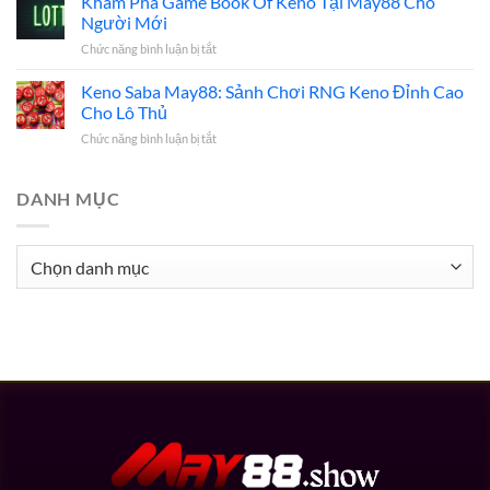
Khám Phá Game Book Of Keno Tại May88 Cho
Tại
May88
Đỉnh
Người Mới
May88
–
Cao
Chức năng bình luận bị tắt
ở
Sảnh
2026
Khám
Cược
Phá
Keno Saba May88: Sảnh Chơi RNG Keno Đỉnh Cao
Hấp
Game
Dẫn
Cho Lô Thủ
Book
Nhất
Chức năng bình luận bị tắt
ở
Of
Hiện
Keno
Keno
Nay
Saba
Tại
May88:
DANH MỤC
May88
Sảnh
Cho
Chơi
Người
RNG
Mới
Danh
Keno
mục
Đỉnh
Cao
Cho
Lô
Thủ