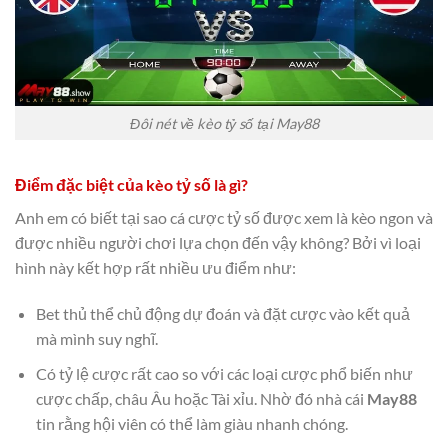
Đôi nét về kèo tỷ số tại May88
Điểm đặc biệt của kèo tỷ số là gì?
Anh em có biết tại sao cá cược tỷ số được xem là kèo ngon và
được nhiều người chơi lựa chọn đến vậy không? Bởi vì loại
hình này kết hợp rất nhiều ưu điểm như:
Bet thủ thể chủ động dự đoán và đặt cược vào kết quả
mà mình suy nghĩ.
Có tỷ lệ cược rất cao so với các loại cược phổ biến như
cược chấp, châu Âu hoặc Tài xỉu. Nhờ đó nhà cái
May88
tin rằng hội viên có thể làm giàu nhanh chóng.