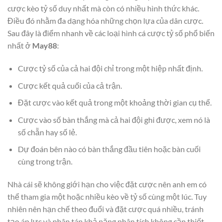
cược kèo tỷ số duy nhất mà còn có nhiều hình thức khác.
Điều đó nhằm đa dạng hóa những chọn lựa của dân cược.
Sau đây là điểm nhanh về các loại hình cá cược tỷ số phổ biến
nhất ở
May88
:
Cược tỷ số của cả hai đội chỉ trong một hiệp nhất định.
Cược kết quả cuối của cả trận.
Đặt cược vào kết quả trong một khoảng thời gian cụ thể.
Cược vào số bàn thắng mà cả hai đội ghi được, xem nó là
số chẵn hay số lẻ.
Dự đoán bên nào có bàn thắng đầu tiên hoặc bàn cuối
cùng trong trận.
Nhà cái sẽ không giới hạn cho việc đặt cược nên anh em có
thể tham gia một hoặc nhiều kèo về tỷ số cùng một lúc. Tuy
nhiên nên hạn chế theo đuổi và đặt cược quá nhiều, tránh
tạo áp lực và phân tán khả năng phân tích không cần thiết.