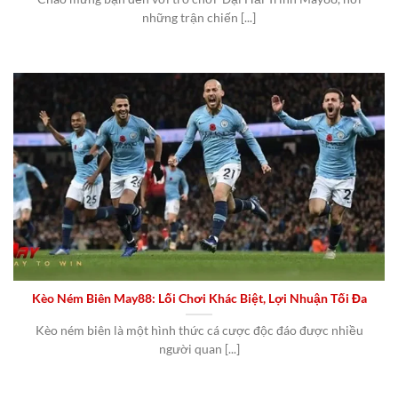
những trận chiến [...]
Kèo Ném Biên May88: Lối Chơi Khác Biệt, Lợi Nhuận Tối Đa
Kèo ném biên là một hình thức cá cược độc đáo được nhiều
người quan [...]