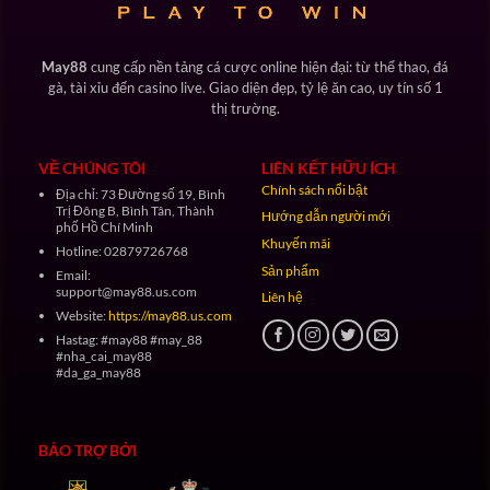
May88
cung cấp nền tảng cá cược online hiện đại: từ thể thao, đá
gà, tài xỉu đến casino live. Giao diện đẹp, tỷ lệ ăn cao, uy tín số 1
thị trường.
VỀ CHÚNG TÔI
LIÊN KẾT HỮU ÍCH
Chính sách nổi bật
Địa chỉ: 73 Đường số 19, Bình
Trị Đông B, Bình Tân, Thành
Hướng dẫn người mới
phố Hồ Chí Minh
Khuyến mãi
Hotline: 02879726768
Sản phẩm
Email:
support@may88.us.com
Liên hệ
Website:
https://may88.us.com
Hastag: #may88 #may_88
#nha_cai_may88
#da_ga_may88
BẢO TRỢ BỞI