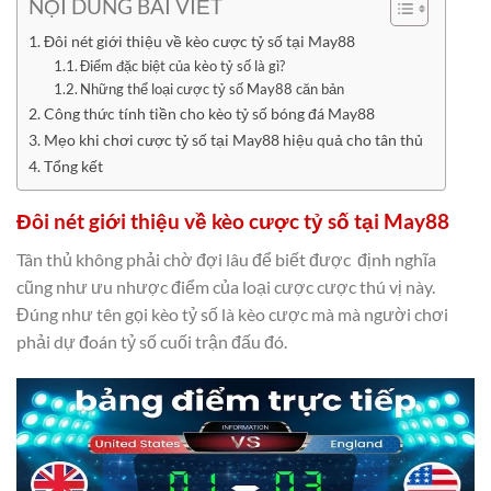
NỘI DUNG BÀI VIẾT
Đôi nét giới thiệu về kèo cược tỷ số tại May88
Điểm đặc biệt của kèo tỷ số là gì?
Những thể loại cược tỷ số May88 căn bản
Công thức tính tiền cho kèo tỷ số bóng đá May88
Mẹo khi chơi cược tỷ số tại May88 hiệu quả cho tân thủ
Tổng kết
Đôi nét giới thiệu về kèo cược tỷ số tại May88
Tân thủ không phải chờ đợi lâu để biết được định nghĩa
cũng như ưu nhược điểm của loại cược cược thú vị này.
Đúng như tên gọi kèo tỷ số là kèo cược mà mà người chơi
phải dự đoán tỷ số cuối trận đấu đó.