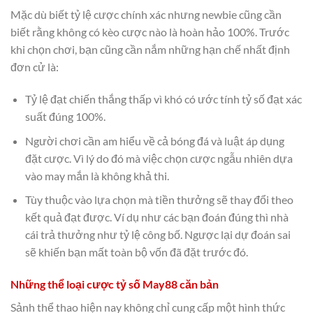
Mặc dù biết tỷ lệ cược chính xác nhưng newbie cũng cần
biết rằng không có kèo cược nào là hoàn hảo 100%. Trước
khi chọn chơi, bạn cũng cần nắm những hạn chế nhất định
đơn cử là:
Tỷ lệ đạt chiến thắng thấp vì khó có ước tính tỷ số đạt xác
suất đúng 100%.
Người chơi cần am hiểu về cả bóng đá và luật áp dụng
đặt cược. Vì lý do đó mà việc chọn cược ngẫu nhiên dựa
vào may mắn là không khả thi.
Tùy thuộc vào lựa chọn mà tiền thưởng sẽ thay đổi theo
kết quả đạt được. Ví dụ như các bạn đoán đúng thì nhà
cái trả thưởng như tỷ lệ công bố. Ngược lại dự đoán sai
sẽ khiến bạn mất toàn bộ vốn đã đặt trước đó.
Những thể loại cược tỷ số May88 căn bản
Sảnh thể thao hiện nay không chỉ cung cấp một hình thức