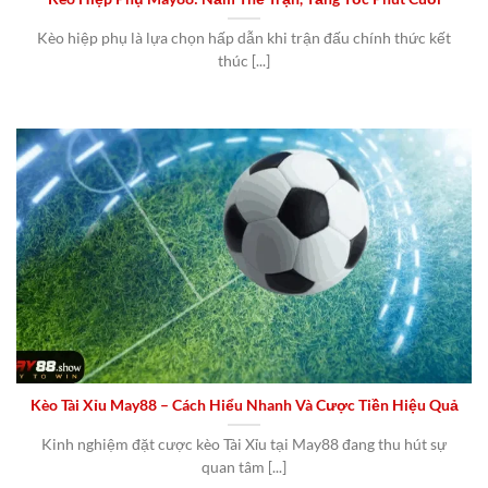
Kèo hiệp phụ là lựa chọn hấp dẫn khi trận đấu chính thức kết
thúc [...]
Kèo Tài Xỉu May88 – Cách Hiểu Nhanh Và Cược Tiền Hiệu Quả
Kinh nghiệm đặt cược kèo Tài Xỉu tại May88 đang thu hút sự
quan tâm [...]