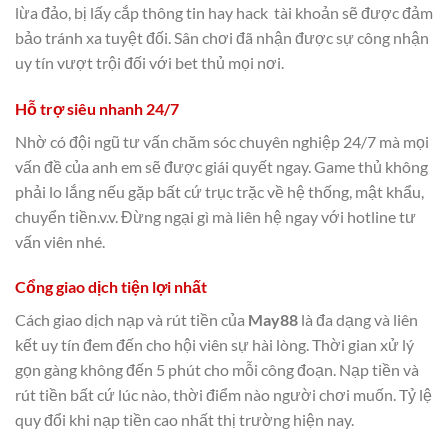
lừa đảo, bị lấy cắp thông tin hay hack tài khoản sẽ được đảm
bảo tránh xa tuyệt đối. Sân chơi đã nhận được sự công nhận
uy tín vượt trội đối với bet thủ mọi nơi.
Hỗ trợ siêu nhanh 24/7
Nhờ có đội ngũ tư vấn chăm sóc chuyên nghiệp 24/7 mà mọi
vấn đề của anh em sẽ được giái quyết ngay. Game thủ không
phải lo lắng nếu gặp bất cứ trục trặc về hệ thống, mật khẩu,
chuyển tiền.v.v. Đừng ngại gì mà liên hệ ngay với hotline tư
vấn viên nhé.
Cổng giao dịch tiện lợi nhất
Cách giao dịch nạp và rút tiền của
May88
là đa dạng và liên
kết uy tín đem đến cho hội viên sự hài lòng. Thời gian xử lý
gọn gàng không đến 5 phút cho mỗi công đoạn. Nạp tiền và
rút tiền bất cứ lúc nào, thời điểm nào người chơi muốn. Tỷ lệ
quy đổi khi nạp tiền cao nhất thị trường hiện nay.