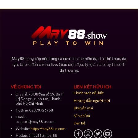
Thủ
May88
cung cấp nền tảng cá cược online hiện đại: từ thể thao, đá
gà, tài xỉu đến casino live. Giao diện đẹp, tỷ lệ ăn cao, uy tín số 1
thị trường.
VỀ CHÚNG TÔI
LIÊN KẾT HỮU ÍCH
Chính sách nổi bật
Địa chỉ: 73 Đường số 19, Bình
Trị Đông B, Bình Tân, Thành
Hướng dẫn người mới
phố Hồ Chí Minh
Khuyến mãi
Hotline: 02879726768
Sản phẩm
Email:
support@may88.us.com
Liên hệ
Website:
https://may88.us.com
Hastag: #may88 #may_88