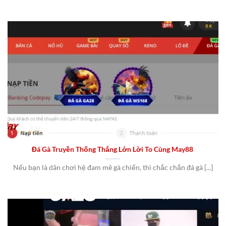
Đá Gà Truyền Thống Thắng Lớn Lời To Cùng May88
Nếu bạn là dân chơi hệ đam mê gà chiến, thì chắc chắn đá gà [...]