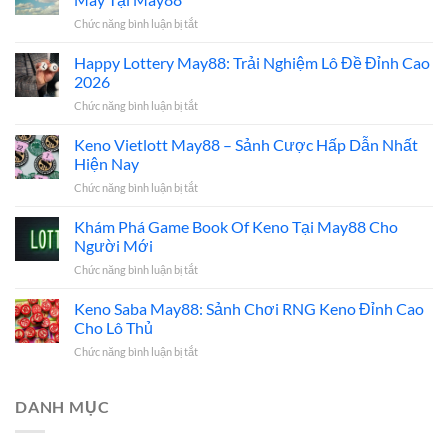
Chức năng bình luận bị tắt
ở
Mơ
Thấy
Happy Lottery May88: Trải Nghiệm Lô Đề Đỉnh Cao
Thiên
2026
Thần
Chức năng bình luận bị tắt
ở
Đánh
Happy
Số
Lottery
Keno Vietlott May88 – Sảnh Cược Hấp Dẫn Nhất
Mấy?
May88:
Giải
Hiện Nay
Trải
Mã
Chức năng bình luận bị tắt
ở
Nghiệm
Vận
Keno
Lô
May
Vietlott
Khám Phá Game Book Of Keno Tại May88 Cho
Đề
Tại
May88
Đỉnh
Người Mới
May88
–
Cao
Chức năng bình luận bị tắt
ở
Sảnh
2026
Khám
Cược
Phá
Keno Saba May88: Sảnh Chơi RNG Keno Đỉnh Cao
Hấp
Game
Dẫn
Cho Lô Thủ
Book
Nhất
Chức năng bình luận bị tắt
ở
Of
Hiện
Keno
Keno
Nay
Saba
Tại
May88:
DANH MỤC
May88
Sảnh
Cho
Chơi
Người