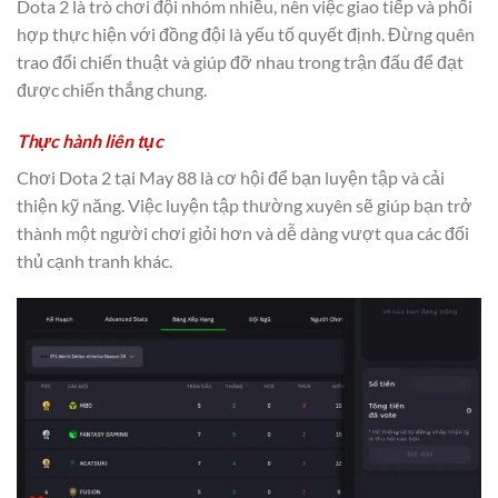
Dota 2 là trò chơi đội nhóm nhiều, nên việc giao tiếp và phối
hợp thực hiện với đồng đội là yếu tố quyết định. Đừng quên
trao đổi chiến thuật và giúp đỡ nhau trong trận đấu để đạt
được chiến thắng chung.
Thực hành liên tục
Chơi Dota 2 tại May 88 là cơ hội để bạn luyện tập và cải
thiện kỹ năng. Việc luyện tập thường xuyên sẽ giúp bạn trở
thành một người chơi giỏi hơn và dễ dàng vượt qua các đối
thủ cạnh tranh khác.