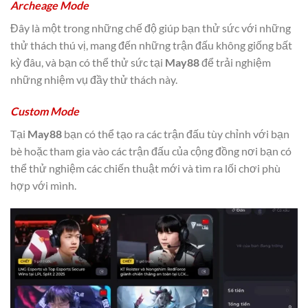
Archeage Mode
Đây là một trong những chế độ giúp bạn thử sức với những
thử thách thú vị, mang đến những trận đấu không giống bất
kỳ đâu, và bạn có thể thử sức tại
May88
để trải nghiệm
những nhiệm vụ đầy thử thách này.
Custom Mode
Tại
May88
bạn có thể tạo ra các trận đấu tùy chỉnh với bạn
bè hoặc tham gia vào các trận đấu của cộng đồng nơi bạn có
thể thử nghiệm các chiến thuật mới và tìm ra lối chơi phù
hợp với mình.