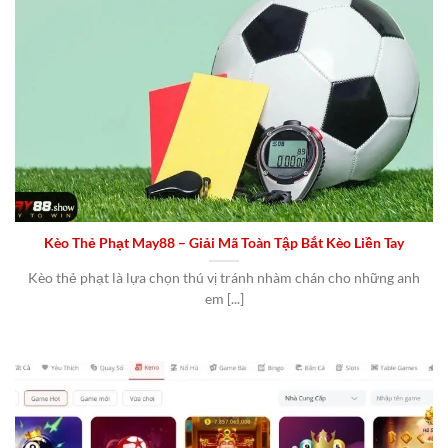
Kèo Thẻ Phạt May88 – Giải Mã Toàn Tập Bắt Kèo Liền Tay
Kèo thẻ phạt là lựa chọn thú vị tránh nhàm chán cho những anh
em [...]