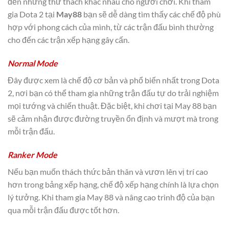
đến những thử thách khác nhau cho người chơi. Khi tham
gia Dota 2 tại
May88
bạn sẽ dễ dàng tìm thấy các chế độ phù
hợp với phong cách của mình, từ các trận đấu bình thường
cho đến các trận xếp hạng gây cấn.
Normal Mode
Đây được xem là chế độ cơ bản và phổ biến nhất trong Dota
2, nơi bạn có thể tham gia những trận đấu tự do trải nghiệm
mọi tướng và chiến thuật. Đặc biệt, khi chơi tại May 88 bạn
sẽ cảm nhận được đường truyền ổn định và mượt mà trong
mỗi trận đấu.
Ranker Mode
Nếu bạn muốn thách thức bản thân và vươn lên vị trí cao
hơn trong bảng xếp hạng, chế độ xếp hạng chính là lựa chọn
lý tưởng. Khi tham gia May 88 và nâng cao trình độ của bạn
qua mỗi trận đấu được tốt hơn.