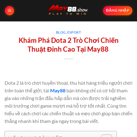
Bỏ
ĐĂNG NHẬP
qua
nội
dung
BLOG
,
ESPORT
Khám Phá Dota 2 Trò Chơi Chiến
Thuật Đỉnh Cao Tại May88
Dota 2 là trò chơi huyền thoại, thu hút hàng triệu người chơi
trên toàn thế giới, tại
May88
bạn không chỉ có cơ hội tham
gia vào những trận đấu hấp dẫn mà còn được trải nghiệm
môi trường chơi game mượt mà hỗ trợ tốt nhất. Cùng tìm
hiểu về cách chơi các chiến thuật và mẹo chơi giúp bạn chiến
thắng nhanh khi tham gia ngay trong bài viết.