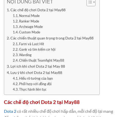
NỘI DUNG BÀI VIẾT
Các chế độ chơi Dota 2 tại May88
Normal Mode
Ranker Mode
Archeage Mode
Custom Mode
Các chiến thuật quan trọng trong Dota 2 tại May88
Farm và Last Hit
Gank và tìm kiếm cơ hội
Warding
Chiến thuật Teamfight May88
Lợi ích khi chơi Dota 2 tại May 88
Lưu ý khi chơi Dota 2 tại May88
Hiểu rõ tướng của bạn
Phối hợp với đồng đội
Thực hành liên tục
Các chế độ chơi Dota 2 tại May88
Dota 2
có rất nhiều chế độ chơi hấp dẫn, mỗi chế độ lại mang