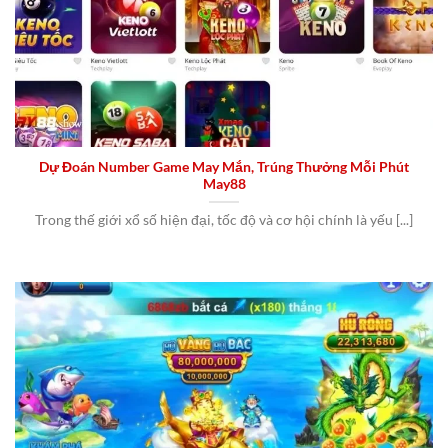
Dự Đoán Number Game May Mắn, Trúng Thưởng Mỗi Phút
May88
Trong thế giới xổ số hiện đại, tốc độ và cơ hội chính là yếu [...]