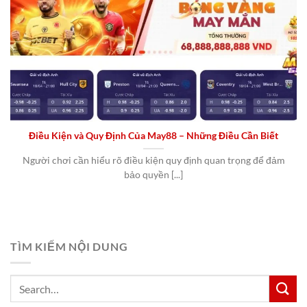
Điều Kiện và Quy Định Của May88 – Những Điều Cần Biết
Người chơi cần hiểu rõ điều kiện quy định quan trọng để đảm
bảo quyền [...]
TÌM KIẾM NỘI DUNG