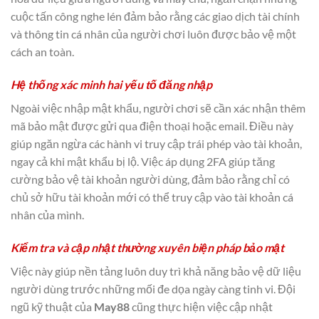
cuộc tấn công nghe lén đảm bảo rằng các giao dịch tài chính
và thông tin cá nhân của người chơi luôn được bảo vệ một
cách an toàn.
Hệ thống xác minh hai yếu tố đăng nhập
Ngoài việc nhập mật khẩu, người chơi sẽ cần xác nhận thêm
mã bảo mật được gửi qua điện thoại hoặc email. Điều này
giúp ngăn ngừa các hành vi truy cập trái phép vào tài khoản,
ngay cả khi mật khẩu bị lộ. Việc áp dụng 2FA giúp tăng
cường bảo vệ tài khoản người dùng, đảm bảo rằng chỉ có
chủ sở hữu tài khoản mới có thể truy cập vào tài khoản cá
nhân của mình.
Kiểm tra và cập nhật thường xuyên biện pháp bảo mật
Việc này giúp nền tảng luôn duy trì khả năng bảo vệ dữ liệu
người dùng trước những mối đe dọa ngày càng tinh vi. Đội
ngũ kỹ thuật của
May88
cũng thực hiện việc cập nhật