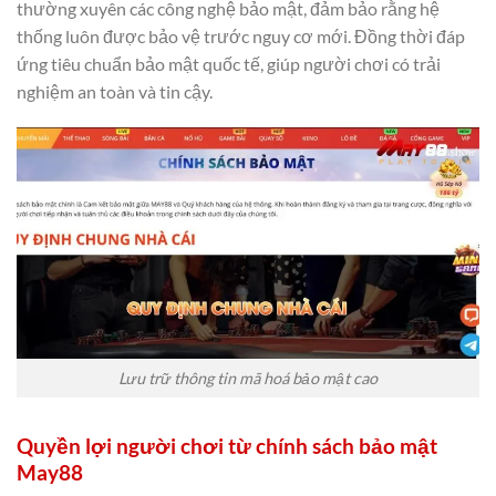
thường xuyên các công nghệ bảo mật, đảm bảo rằng hệ
thống luôn được bảo vệ trước nguy cơ mới. Đồng thời đáp
ứng tiêu chuẩn bảo mật quốc tế, giúp người chơi có trải
nghiệm an toàn và tin cậy.
Lưu trữ thông tin mã hoá bảo mật cao
Quyền lợi người chơi từ chính sách bảo mật
May88