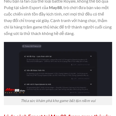
Nếu bạn là fan của thể loại battle Royale, không thể bỏ qua
Pubg tại sảnh Esport của
May88
, trò chơi đưa bạn vào một
cuộc chiến sinh tồn đầy kịch tính, nơi mọi thứ đều có thể
thay đổi chỉ trong vài giây. Cạnh tranh với hàng chục, thậm
chí là hàng trăm game thủ khác để trở thành người cuối cùng
sống sót là thử thách không hề dễ dàng.
Thỏa sức khám phá kho game bất tận niềm vui