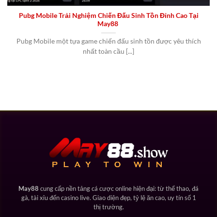
Pubg Mobile Trải Nghiệm Chiến Đấu Sinh Tồn Đỉnh Cao Tại
May88
Pubg Mobile một tựa game chiến đấu sinh tồn được yêu thích
nhất toàn cầu [...]
May88
cung cấp nền tảng cá cược online hiện đại: từ thể thao, đá
gà, tài xỉu đến casino live. Giao diện đẹp, tỷ lệ ăn cao, uy tín số 1
thị trường.