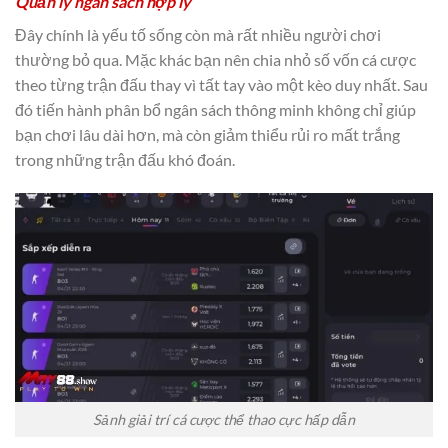
Quản lý ngân sách hợp lý
Đây chính là yếu tố sống còn mà rất nhiều người chơi
thường bỏ qua. Mặc khác bạn nên chia nhỏ số vốn cá cược
theo từng trận đấu thay vì tất tay vào một kèo duy nhất. Sau
đó tiến hành phân bổ ngân sách thông minh không chỉ giúp
bạn chơi lâu dài hơn, mà còn giảm thiểu rủi ro mất trắng
trong những trận đấu khó đoán.
Sảnh giải trí cá cược thể thao cực hấp dẫn