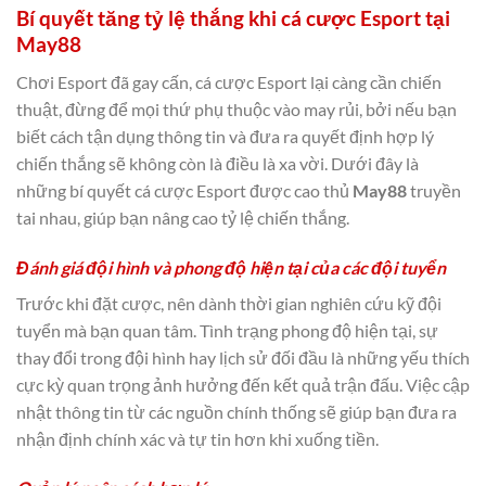
Bí quyết tăng tỷ lệ thắng khi cá cược Esport tại
May88
Chơi Esport đã gay cấn, cá cược Esport lại càng cần chiến
thuật, đừng để mọi thứ phụ thuộc vào may rủi, bởi nếu bạn
biết cách tận dụng thông tin và đưa ra quyết định hợp lý
chiến thắng sẽ không còn là điều là xa vời. Dưới đây là
những bí quyết cá cược Esport được cao thủ
May88
truyền
tai nhau, giúp bạn nâng cao tỷ lệ chiến thắng.
Đánh giá đội hình và phong độ hiện tại của các đội tuyển
Trước khi đặt cược, nên dành thời gian nghiên cứu kỹ đội
tuyển mà bạn quan tâm. Tình trạng phong độ hiện tại, sự
thay đổi trong đội hình hay lịch sử đối đầu là những yếu thích
cực kỳ quan trọng ảnh hưởng đến kết quả trận đấu. Việc cập
nhật thông tin từ các nguồn chính thống sẽ giúp bạn đưa ra
nhận định chính xác và tự tin hơn khi xuống tiền.