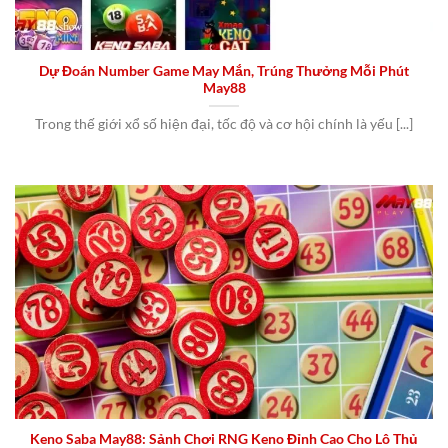
Dự Đoán Number Game May Mắn, Trúng Thưởng Mỗi Phút
May88
Trong thế giới xổ số hiện đại, tốc độ và cơ hội chính là yếu [...]
Keno Saba May88: Sảnh Chơi RNG Keno Đỉnh Cao Cho Lô Thủ