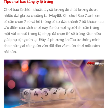
Tips chơi bao tăng tỷ lệ trúng
Chơi bao là chiến thuật lấy số lượng đè chất lượng được
nhiều đại gia ưa chuộng tại
May88
. Khi chơi Bao 7, anh em
sẽ cần chọn 7 số và hệ thống sẽ tự đảo thành 7 bộ khác nhau.
Ưu điểm của cách chơi này là nếu mọi người chỉ cần trúng
một vài con số trong tập hợp đã chọn thì sẽ trúng rất nhiều
giải phụ cộng dồn lại. Đây là phương án đầu tư thông minh
cho những ai có nguồn vốn dồi dào và muốn chơi một cách
bài bản.