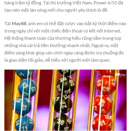
hàng trăm tỷ đồng. Tại thị trường Việt Nam, Power 6/55 đã
tạo nên một làn sóng mới cho người yêu thích lô đề.
Tại
May88
, anh em có thể đặt cược vào bất kỳ thời điểm nào
trong ngày chỉ với một chiếc điện thoại có kết nối internet.
Hệ thống thanh toán của thương hiệu cũng nằm trong top
những nhà cái trả tiền thưởng nhanh nhất. Ngoài ra, một
điểm sáng khác giúp sân chơi ngày càng được ưa chuộng đó
là giao diện tối giản, dễ hiểu với người mới làm quen.