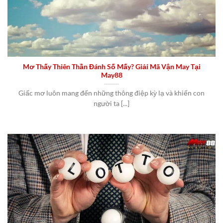
Mơ Thấy Thiên Thần Đánh Số Mấy? Giải Mã Vận May Tại
May88
Giấc mơ luôn mang đến những thông điệp kỳ lạ và khiến con
người ta [...]