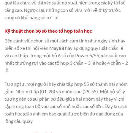
quá lâu chưa về thì xác suất nó xuất hiện trong các kỳ tới sẽ
tăng cao. Ngược lại, những con số vừa mới về ở kỳ trước
cũng có khả năng sẽ rơi lại.
Kỹ thuật chọn bộ số theo tổ hợp toán học
Bên cạnh việc chọn số một cách cảm tính như ngày sinh hay
biển số xe thì hội viên
May88
hãy áp dụng quy luật chẵn lẻ
và cao thấp. Trong một bộ 6 số của Power 6/55, xác suất cao
nhất thường rơi vào các tổ hợp 3 chẵn – 3 lẻ hoặc 4 chẵn – 2
lẻ.
Tương tự, mọi người hãy chia tập hợp 55 số thành hai nhóm
gồm: Nhóm thấp (01-28) và nhóm cao (29-55). Một bộ số lý
tưởng nên có sự phân bổ đều giữa hai nhóm này thay vì chỉ
tập trung toàn bộ vào các số nhỏ hoặc các số lớn. Đây là cách
toán học giúp anh em bao quát được biên độ dao động của
lồng cầu quay.