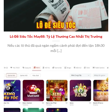
Lô Đề Siêu Tốc May88: Tỷ Lệ Thưởng Cao Nhất Thị Trường
Nếu các lô thủ đã quá ngán ngẩm cảnh phải đợi đến tận 18h30
mỗi [...]