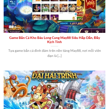
Game Bắn Cá Kho Báu Long Cung May88 Siêu Hấp Dẫn, Đầy
Kịch Tính
Tựa game bắn cá đình đám trên nền tảng May88, nơi mỗi viên
đạn là [...]