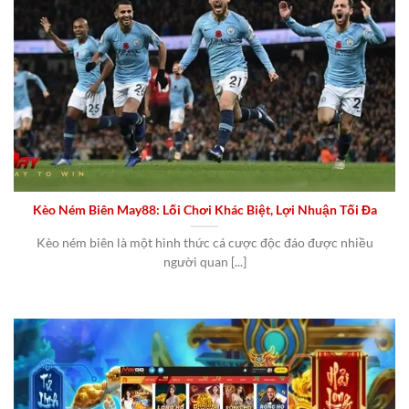
Kèo Ném Biên May88: Lối Chơi Khác Biệt, Lợi Nhuận Tối Đa
Kèo ném biên là một hình thức cá cược độc đáo được nhiều
người quan [...]