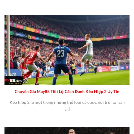
Chuyên Gia May88 Tiết Lộ Cách Đánh Kèo Hiệp 2 Uy Tín
Kèo hiệp 2 là một trong những thể loại cá cược nổi trội tại sân
[...]