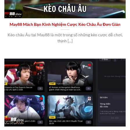
May88 Mách Bạn Kinh Nghiệm Cược Kèo Châu Âu Đơn Giản
Kèo châu Âu tại May88 là một trong số những kèo cược dễ chơi,
thịnh [...]