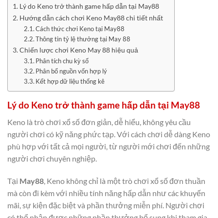
Lý do Keno trở thành game hấp dẫn tại May88
Hướng dẫn cách chơi Keno May88 chi tiết nhất
Cách thức chơi Keno tại May88
Thông tin tỷ lệ thưởng tại May 88
Chiến lược chơi Keno May 88 hiệu quả
Phân tích chu kỳ số
Phân bổ nguồn vốn hợp lý
Kết hợp dữ liệu thống kê
Lý do Keno trở thành game hấp dẫn tại May88
Keno là trò chơi xổ số đơn giản, dễ hiểu, không yêu cầu
người chơi có kỹ năng phức tạp. Với cách chơi dễ dàng Keno
phù hợp với tất cả mọi người, từ người mới chơi đến những
người chơi chuyên nghiệp.
Tại
May88
, Keno không chỉ là một trò chơi xổ số đơn thuần
mà còn đi kèm với nhiều tính năng hấp dẫn như các khuyến
mãi, sự kiện đặc biệt và phần thưởng miễn phí. Người chơi
có thể nhận được những phần thưởng bổ sung khi tham gia