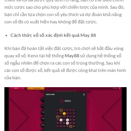
mức cược sao cho phù hợp với chiến lược của mình. Sau đó,
bạn chỉ cần lựa chọn con số yêu thích và dự đoán khả năng
con số đó có xuất hiện hay không để đặt cược.
Cách thức xổ số xác định kết quả May 88
Khi bạn đã hoàn tất việc đặt cược, trò chơi sẽ bắt đầu vòng
quay xổ số. Keno tại hệ thống
May88
sử dụng hệ thống xổ
số ngẫu nhiên để chọn ra các con số trúng thưởng. Sau khi
các con số được xổ, kết quả sẽ được công khai trên màn hình
của bạn.