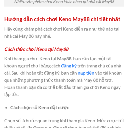
Nhiều sản phẩm chơi Keno khác nhau tại nhà cái May88
Hướng dẫn cách chơi Keno May88 chi tiết nhất
Hãy cùng khám phá cách chơi Keno diễn ra như thế nào tại
nhà cái May 88 này nhé.
Cách thức chơi Keno tại May88
Khi tham gia chơi Keno tại
May88
, bạn cần tạo một tài
khoản người chơi bằng cách
đăng ký
trên trang chủ của nhà
cái. Sau khi hoàn tất đăng ký, bạn cần
nạp tiền
vào tài khoản
qua những phương thức thanh toán mà May 88 hỗ trợ.
Hoàn thành bạn đã có thể bắt đầu tham gia chơi Keno ngay
lập tức.
Cách chọn số Keno đặt cược
Chọn số là bước quan trọng khi tham gia Keno. Mức cược tối
thiểu và tối đa được quy định rõ ràng, bạn có thể điều chỉnh