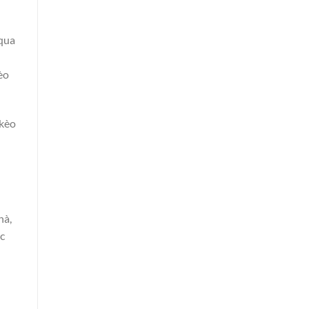
 qua
èo
 kèo
hà,
c