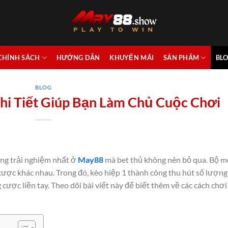
CHÍNH SÁCH
HƯỚNG DẪN
KHUYẾN MÃI
SẢN PHẨM
BL
BLOG
hi Tiết Giúp Bạn Làm Chủ Cuộc Chơi
áng trải nghiệm nhất ở
May88
mà bet thủ không nên bỏ qua. Bộ 
cược khác nhau. Trong đó, kèo hiệp 1 thành công thu hút số lượng
cược liền tay. Theo dõi bài viết này để biết thêm về các cách chơi