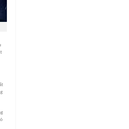
u
ắt
ất
ng
ng
có