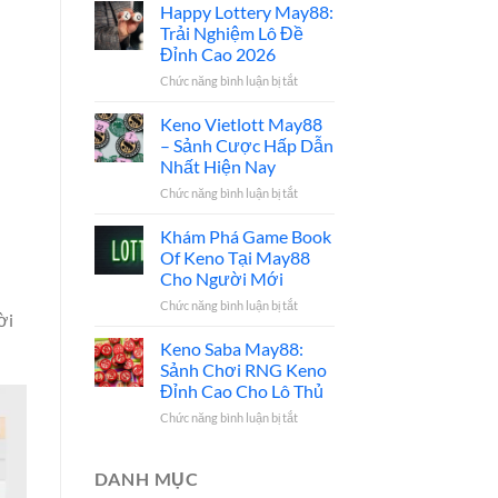
Thấy
Happy Lottery May88:
Thiên
Trải Nghiệm Lô Đề
Thần
Đỉnh Cao 2026
Đánh
Chức năng bình luận bị tắt
ở
Số
Happy
Mấy?
Lottery
Giải
Keno Vietlott May88
May88:
Mã
– Sảnh Cược Hấp Dẫn
Trải
Vận
Nhất Hiện Nay
Nghiệm
May
Chức năng bình luận bị tắt
ở
Lô
Tại
Keno
Đề
May88
Vietlott
Đỉnh
Khám Phá Game Book
May88
Cao
Of Keno Tại May88
–
2026
Cho Người Mới
Sảnh
Chức năng bình luận bị tắt
ở
Cược
ời
Khám
Hấp
Phá
Dẫn
Keno Saba May88:
Game
Nhất
Sảnh Chơi RNG Keno
Book
Hiện
Đỉnh Cao Cho Lô Thủ
Of
Nay
Chức năng bình luận bị tắt
ở
Keno
Keno
Tại
Saba
May88
May88:
DANH MỤC
Cho
Sảnh
Người