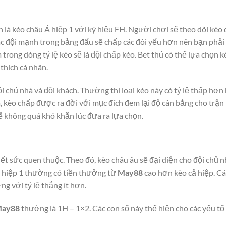
 là kèo châu Á hiệp 1 với ký hiệu FH. Người chơi sẽ theo dõi kèo
các đội mạnh trong bảng đấu sẽ chấp các đôi yếu hơn nên bạn phải
trong dòng tỷ lệ kèo sẽ là đội chấp kèo. Bet thủ có thể lựa chọn k
thích cá nhân.
i chủ nhà và đội khách. Thường thì loại kèo này có tỷ lệ thấp hơn
 kèo chấp được ra đời với mục đích đem lại độ cân bằng cho trận
ẽ không quá khó khăn lúc đưa ra lựa chọn.
t sức quen thuộc. Theo đó, kèo châu âu sẽ đại diện cho đội chủ n
Âu hiệp 1 thường có tiền thưởng từ
May88
cao hơn kèo cả hiệp. Cá
g với tỷ lệ thắng ít hơn.
ay88
thường là 1H – 1×2. Các con số này thể hiện cho các yếu tố