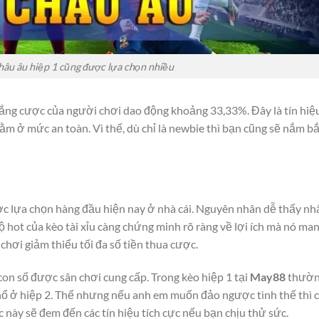
âu âu hiệp 1 cũng được lựa chọn nhiều
thắng cược của người chơi dao động khoảng 33,33%. Đây là tín hiệ
ằm ở mức an toàn. Vì thế, dù chỉ là newbie thì bạn cũng sẽ nắm b
ợc lựa chọn hàng đầu hiện nay ở nhà cái. Nguyên nhân dễ thấy nh
ộ hot của kèo tài xỉu càng chứng minh rõ ràng về lợi ích mà nó ma
chơi giảm thiểu tối đa số tiền thua cược.
con số được sân chơi cung cấp. Trong kèo hiệp 1 tại
May88
thườ
 nổ ở hiệp 2. Thế nhưng nếu anh em muốn đảo ngược tình thế thì 
c này sẽ đem đến các tín hiệu tích cực nếu bạn chịu thử sức.