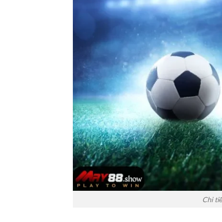
Chi ti