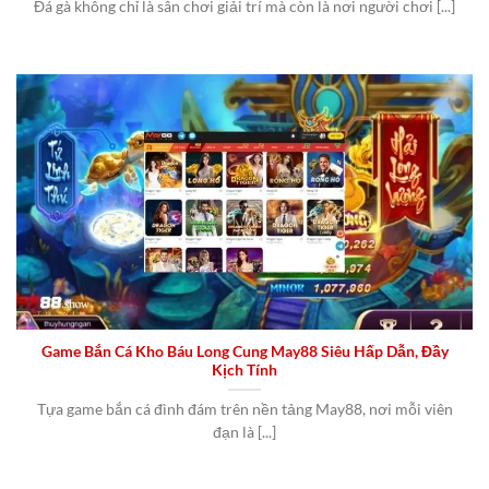
Đá gà không chỉ là sân chơi giải trí mà còn là nơi người chơi [...]
Game Bắn Cá Kho Báu Long Cung May88 Siêu Hấp Dẫn, Đầy
Kịch Tính
Tựa game bắn cá đình đám trên nền tảng May88, nơi mỗi viên
đạn là [...]