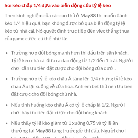
Soi kèo chấp 1/4 dựa vào biến động của tỷ lệ kèo
Theo kinh nghiệm của các cao thủ ở
May88
thì muốn đánh
kèo 1/4 hiệu quả, bạn không được bỏ qua biến động tỷ lệ
kèo từ nhà cái. Nó quyết định trực tiếp đến việc thắng thua
của game cược, cụ thể như là:
Trường hợp đội bóng mạnh hơn thi đấu trên sân khách.
Tỷ lệ kèo nhà cái đưa ra dao động từ 1/2 đến 1 trái. Người
chơi cần ưu tiên đặt cược cho đội bóng cửa dưới.
Trường hợp tỷ lệ kèo châu Á tăng lên 1/4 nhưng tỷ lệ kèo
châu Âu lại xuống về cửa hòa. Anh em bet thủ nên ưu tiên
đặt cược cho đội bóng chủ nhà.
Nếu tình huống kèo châu Á có tỷ lệ chấp là 1/2. Người
chơi hãy ưu tiên đặt cược cho đội bóng khách.
Nếu thấy tỷ lệ kèo giảm từ 1 xuống 0.75 và tỷ lệ ăn
thưởng tại
May88
tăng trước giờ thi đấu. Người chơi