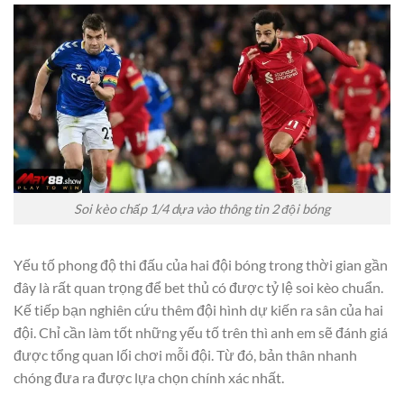
Soi kèo chấp 1/4 dựa vào thông tin 2 đội bóng
Yếu tố phong độ thi đấu của hai đội bóng trong thời gian gần
đây là rất quan trọng để bet thủ có được tỷ lệ soi kèo chuẩn.
Kế tiếp bạn nghiên cứu thêm đội hình dự kiến ra sân của hai
đội. Chỉ cần làm tốt những yếu tố trên thì anh em sẽ đánh giá
được tổng quan lối chơi mỗi đội. Từ đó, bản thân nhanh
chóng đưa ra được lựa chọn chính xác nhất.