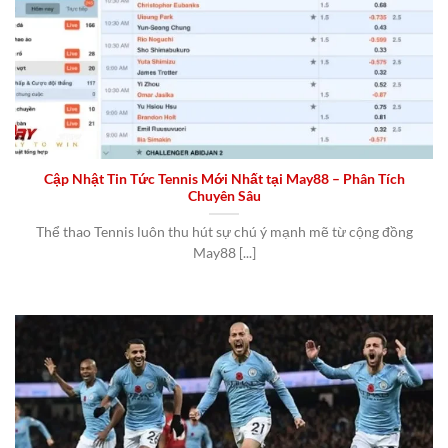
Cập Nhật Tin Tức Tennis Mới Nhất tại May88 – Phân Tích
Chuyên Sâu
Thể thao Tennis luôn thu hút sự chú ý mạnh mẽ từ cộng đồng
May88 [...]