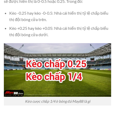
sẽ được hiển thị là 0-0.5 hoặc 0.25. Trong đó:
Kèo -0.25 hay kèo -0-0.5: Nhà cái hiển thị tỷ lệ chấp biểu
thị đội bóng cửa trên.
Kèo +0.25 hay kèo +0.05: Nhà cái hiển thị tỷ lệ chấp biểu
thị đội bóng cửa dưới.
Kèo cược chấp 1/4 ở bóng đá May88 là gì