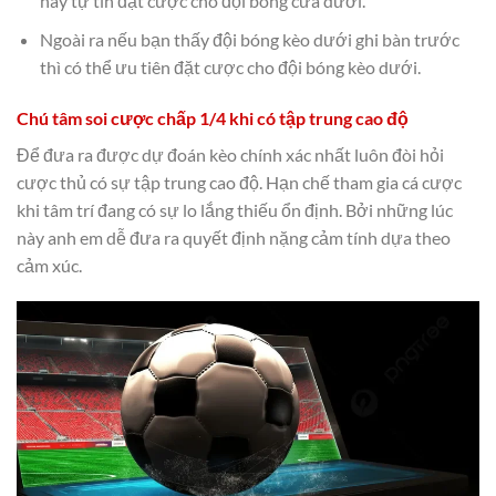
hãy tự tin đặt cược cho đội bóng cửa dưới.
Ngoài ra nếu bạn thấy đội bóng kèo dưới ghi bàn trước
thì có thể ưu tiên đặt cược cho đội bóng kèo dưới.
Chú tâm soi cược chấp 1/4 khi có tập trung cao độ
Để đưa ra được dự đoán kèo chính xác nhất luôn đòi hỏi
cược thủ có sự tập trung cao độ. Hạn chế tham gia cá cược
khi tâm trí đang có sự lo lắng thiếu ổn định. Bởi những lúc
này anh em dễ đưa ra quyết định nặng cảm tính dựa theo
cảm xúc.