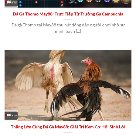
Đá Gà Thomo May88: Trực Tiếp Từ Trường Gà Campuchia
Đá gà Thomo tại May88 thu hút đông đảo người chơi nhờ sự
minh bạch [...]
Thắng Lớn Cùng Đá Gà May88: Giải Trí Kèm Cơ Hội Sinh Lời