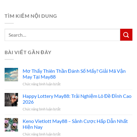
TÌM KIẾM NỘI DUNG
BÀI VIẾT GẦN ĐÂY
Mơ Thấy Thiên Thần Đánh Số Mấy? Giải Mã Vận
May Tại May88
Chức năng bình luận bị tắt
ở
Mơ
Thấy
Happy Lottery May88: Trải Nghiệm Lô Đề Đỉnh Cao
Thiên
2026
Thần
Chức năng bình luận bị tắt
ở
Đánh
Happy
Số
Lottery
Keno Vietlott May88 – Sảnh Cược Hấp Dẫn Nhất
Mấy?
May88:
Giải
Hiện Nay
Trải
Mã
Chức năng bình luận bị tắt
ở
Nghiệm
Vận