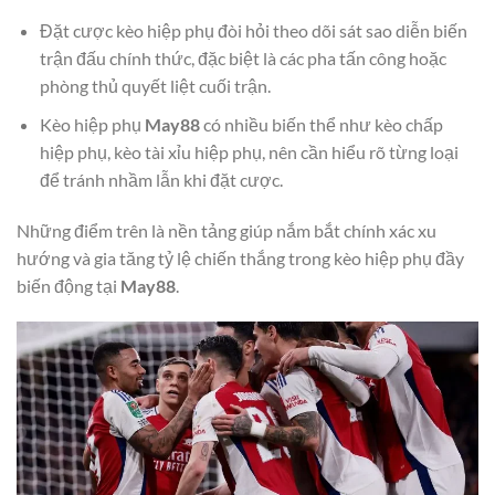
Đặt cược kèo hiệp phụ đòi hỏi theo dõi sát sao diễn biến
trận đấu chính thức, đặc biệt là các pha tấn công hoặc
phòng thủ quyết liệt cuối trận.
Kèo hiệp phụ
May88
có nhiều biến thể như kèo chấp
hiệp phụ, kèo tài xỉu hiệp phụ, nên cần hiểu rõ từng loại
để tránh nhầm lẫn khi đặt cược.
Những điểm trên là nền tảng giúp nắm bắt chính xác xu
hướng và gia tăng tỷ lệ chiến thắng trong kèo hiệp phụ đầy
biến động tại
May88
.