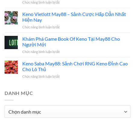
Chức năng bình luận bị tắt
ở
Đánh
Happy
Số
Lottery
Keno Vietlott May88 – Sảnh Cược Hấp Dẫn Nhất
Mấy?
May88:
Giải
Hiện Nay
Trải
Mã
Chức năng bình luận bị tắt
ở
Nghiệm
Vận
Keno
Lô
May
Vietlott
Khám Phá Game Book Of Keno Tại May88 Cho
Đề
Tại
May88
Đỉnh
Người Mới
May88
–
Cao
Chức năng bình luận bị tắt
ở
Sảnh
2026
Khám
Cược
Phá
Keno Saba May88: Sảnh Chơi RNG Keno Đỉnh Cao
Hấp
Game
Dẫn
Cho Lô Thủ
Book
Nhất
Chức năng bình luận bị tắt
ở
Of
Hiện
Keno
Keno
Nay
Saba
Tại
May88:
DANH MỤC
May88
Sảnh
Cho
Chơi
Người
RNG
Mới
Danh
Keno
mục
Đỉnh
Cao
Cho
Lô