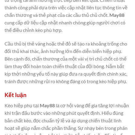
thành công phải dựa trên việc cập nhật liên tục thông tin về
chấn thương và thẻ phạt của các cầu thủ chủ chốt.
May88
cung cấp dữ liệu cập nhật nhanh chóng giúp người chơi có
thể điều chỉnh kèo phù hợp.
Cầu thủ bị thẻ vàng hoặc thẻ đỏ sẽ tạo ra khoảng trống cho
đối thủ khai thác, ảnh hưởng lớn đến diễn biến hiệp phụ.
Bên cạnh đó, chấn thương của một vài vị trí chủ chốt có thể
làm thay đổi hoàn toàn chiến thuật của đội bóng. Nắm bắt
kịp thời những yếu tố này giúp đưa ra quyết định chính xác,
tránh được những rủi ro không đáng có trong kèo hiệp phụ.
Kết luận
Kèo hiệp phụ tại
May88
là cơ hội vàng để gia tăng lợi nhuận
khi trận đấu bước vào những phút quyết định. Hiểu đúng
bản chất kèo, đọc chuẩn tỷ lệ và áp dụng chiến thuật linh
hoạt sẽ giúp nắm chắc phần thắng. Sự nhạy bén trong phân