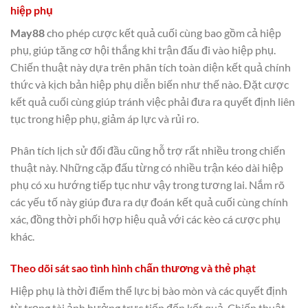
hiệp phụ
May88
cho phép cược kết quả cuối cùng bao gồm cả hiệp
phụ, giúp tăng cơ hội thắng khi trận đấu đi vào hiệp phụ.
Chiến thuật này dựa trên phân tích toàn diện kết quả chính
thức và kịch bản hiệp phụ diễn biến như thế nào. Đặt cược
kết quả cuối cùng giúp tránh việc phải đưa ra quyết định liên
tục trong hiệp phụ, giảm áp lực và rủi ro.
Phân tích lịch sử đối đầu cũng hỗ trợ rất nhiều trong chiến
thuật này. Những cặp đấu từng có nhiều trận kéo dài hiệp
phụ có xu hướng tiếp tục như vậy trong tương lai. Nắm rõ
các yếu tố này giúp đưa ra dự đoán kết quả cuối cùng chính
xác, đồng thời phối hợp hiệu quả với các kèo cá cược phụ
khác.
Theo dõi sát sao tình hình chấn thương và thẻ phạt
Hiệp phụ là thời điểm thể lực bị bào mòn và các quyết định
từ trọng tài ảnh hưởng trực tiếp đến kết quả. Chiến thuật