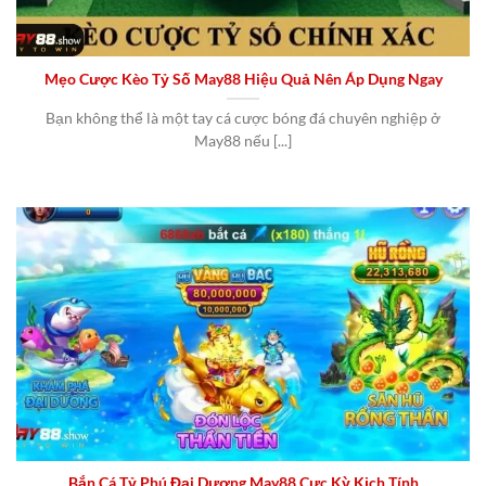
Mẹo Cược Kèo Tỷ Số May88 Hiệu Quả Nên Áp Dụng Ngay
Bạn không thể là một tay cá cược bóng đá chuyên nghiệp ở
May88 nếu [...]
Bắn Cá Tỷ Phú Đại Dương May88 Cực Kỳ Kịch Tính