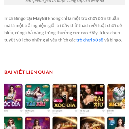
Sản phẩm giải trí được cung cấp bởi May 88
Irich Bingo tại
May88
không chỉ là một trò chơi đơn thuần
mà là một trải nghiệm giải trí đầy thử thách với luật chơi dễ
hiểu, cùng khả năng trúng thưởng cực cao. Đây là lựa chọn
tuyệt vời cho những ai yêu thích các
trò chơi xổ số
và bingo.
BÀI VIẾT LIÊN QUAN