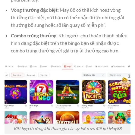
Vòng thưởng đặc biệt
: May 88 có thể kích hoạt vòng
thưởng đặc biệt, nơi bạn có thể nhận được những giải
thưởng bổ sung hoặc số lần quay số miễn phí.
Combo trúng thưởng
: Khi người chơi hoàn thành nhiều
hình dạng đặc biệt trên thẻ bingo bạn sẽ nhận được
combo trúng thưởng với giá trị giải thưởng cao hơn.
Kết hợp thưởng khi tham gia các sự kiện ưu đãi tại May88