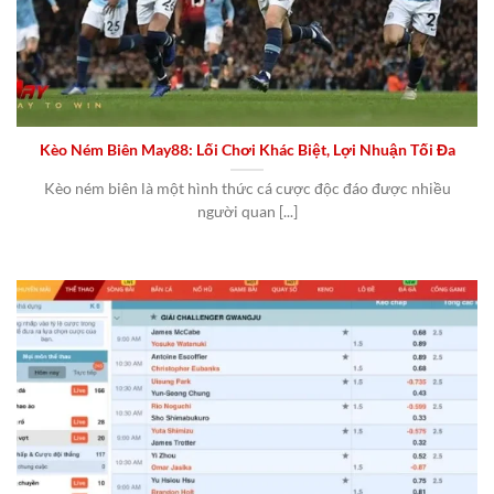
Kèo Ném Biên May88: Lối Chơi Khác Biệt, Lợi Nhuận Tối Đa
Kèo ném biên là một hình thức cá cược độc đáo được nhiều
người quan [...]