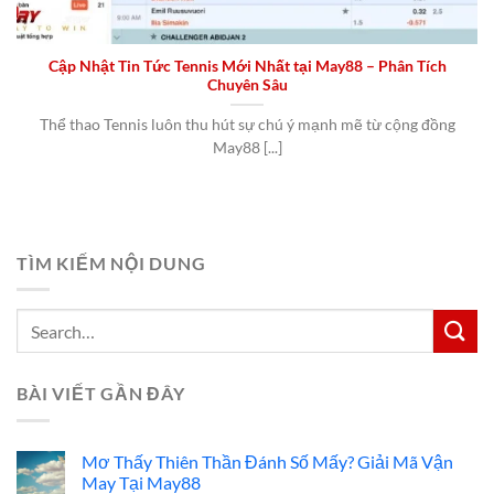
Cập Nhật Tin Tức Tennis Mới Nhất tại May88 – Phân Tích
Chuyên Sâu
Thể thao Tennis luôn thu hút sự chú ý mạnh mẽ từ cộng đồng
May88 [...]
TÌM KIẾM NỘI DUNG
BÀI VIẾT GẦN ĐÂY
Mơ Thấy Thiên Thần Đánh Số Mấy? Giải Mã Vận
May Tại May88