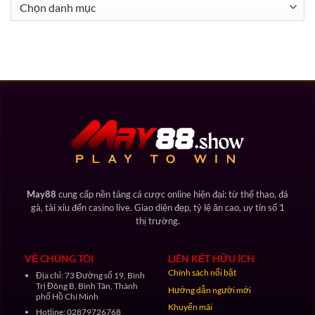
Danh
Keno
mục
Đỉnh
Cao
Cho
Lô
Thủ
May88
cung cấp nền tảng cá cược online hiện đại: từ thể thao, đá
gà, tài xỉu đến casino live. Giao diện đẹp, tỷ lệ ăn cao, uy tín số 1
thị trường.
VỀ CHÚNG TÔI
LIÊN KẾT HỮU ÍCH
Chính sách nổi bật
Địa chỉ: 73 Đường số 19, Bình
Trị Đông B, Bình Tân, Thành
Hướng dẫn người mới
phố Hồ Chí Minh
Khuyến mãi
Hotline: 02879726768